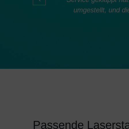
umgestellt, und di
Passende Lasersta