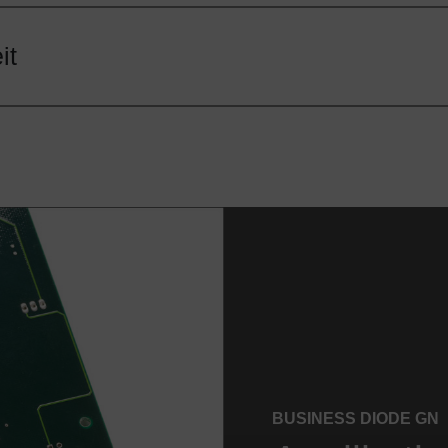
Fertigungslinien vorhanden
ktive für unterschiedliche Beschriftungsfeldgrößen
it
BUSINESS DIODE GN