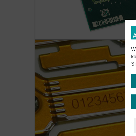
Wi
kö
Si