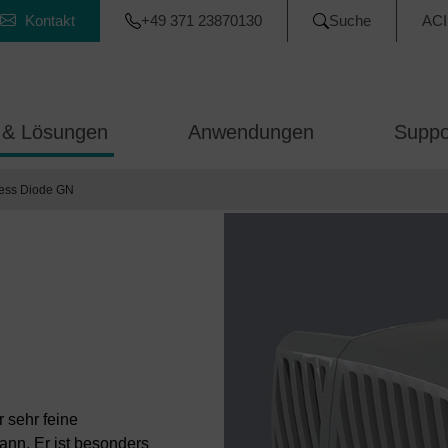
Kontakt
+49 371 23870130
Suche
ACI
 & Lösungen
Anwendungen
Suppo
ess Diode GN
r sehr feine
ann. Er ist besonders