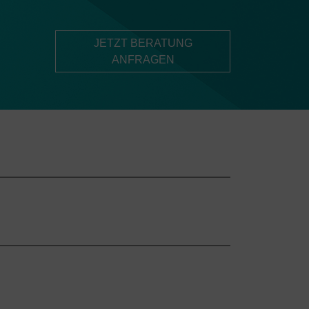
JETZT BERATUNG
ANFRAGEN
Material und
DPL Nobilis
Verfahren
Marker
Metall anlassen
Metall gravieren