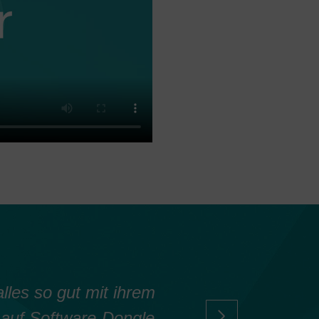
e
lles so gut mit ihrem
Vielen Da
 auf Software-Dongle
Reparatur