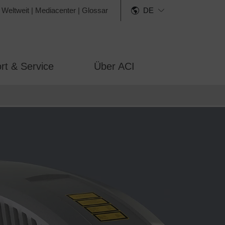
 Weltweit
|
Mediacenter
|
Glossar
DE
rt & Service
Über ACI