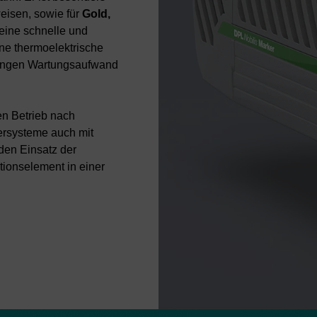
weisen, sowie für
Gold,
 eine schnelle und
ine thermoelektrische
eringen Wartungsaufwand
en Betrieb nach
sersysteme auch mit
den Einsatz der
tionselement in einer