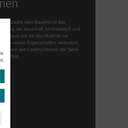
onen
Keramik
es Produkts oder Bauteils ist das
Holz, Papier,
hnung, die dauerhaft, kontrastreich und
Leder
r hinaus soll sie das Material nur
er in seinen Eigenschaften verändern.
rden von den Lasersystemen der Serie
es
l erfüllt.
n.
B