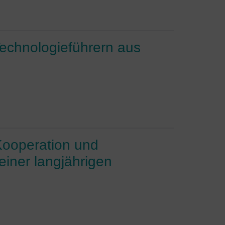
Technologieführern aus
e
Kooperation und
einer langjährigen