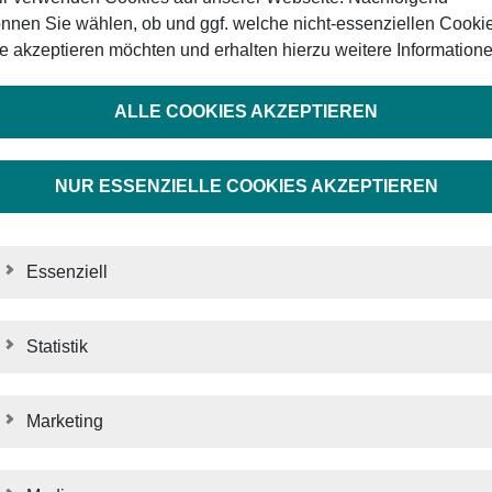
rlicher Höhepunkt mit international
nnen Sie wählen, ob und ggf. welche nicht-essenziellen Cooki
e akzeptieren möchten und erhalten hierzu weitere Informatione
 House und Abendveranstaltung
2024
ALLE COOKIES AKZEPTIEREN
ERLESEN
NUR ESSENZIELLE COOKIES AKZEPTIEREN
 haben unsere Rolle im Markt nachhal
Essenziell
2024
ERLESEN
Statistik
STATISTIK
Marketing
MARKETING
ess- und Qualitätssicherung in der 