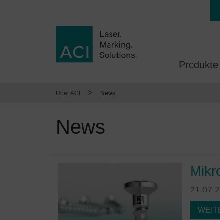
Produkte
>
Über ACI
News
News
Mikr
21.07.
WEIT