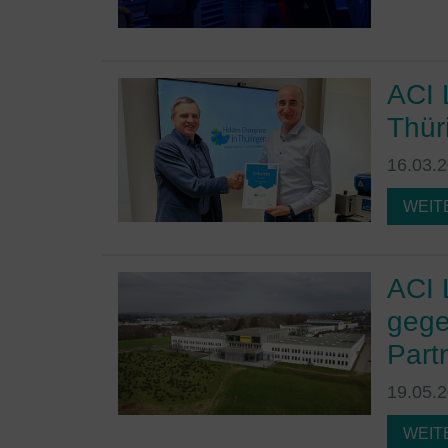
ACI 
Thür
16.03.
WEIT
ACI 
gege
Part
19.05.
WEIT