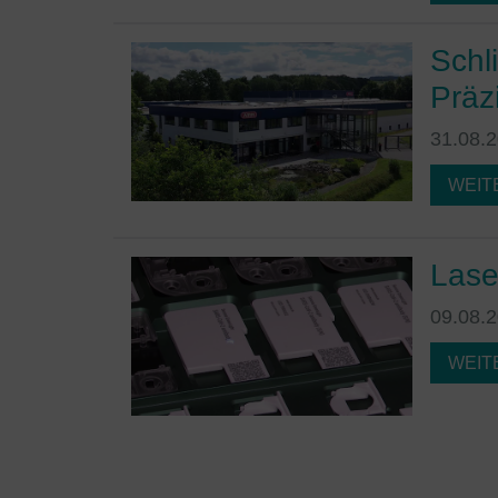
Schl
Präz
31.08.
WEIT
Lase
09.08.
WEIT