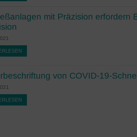
Land mit einem nach EU-Standards unzureichenden
Datenschutzniveau eingeschätzt.
ießanlagen mit Präzision erfordern 
Es besteht insbesondere das Risiko, das Ihre Daten durch US-
ision
Behörden zu Kontroll- und Überwachungszwecken,
2021
möglicherweise auch ohne Rechtsbehelfsmöglichkeiten,
verarbeitet werden. Wenn Sie auf "nur essenzielle Cookies
ERLESEN
akzeptieren" klicken, findet die vorgehend beschriebene
Übermittlung nicht statt.
rbeschriftung von COVID-19-Schnel
2021
ERLESEN