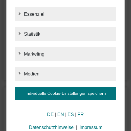
Essenziell
Statistik
STATISTIK
Marketing
MARKETING
Medien
MEDIEN
Individuelle Cookie-Einstellungen speichern
Informationen zu Ihren Cookie-Einstellungen und
DE
|
EN
|
ES
|
FR
der Datenübermittlung in die USA bei dem Einsatz
von Google-Diensten
Wir verwenden Cookies auf unserer Webseite. Einige
Datenschutzhinweise
|
Impressum