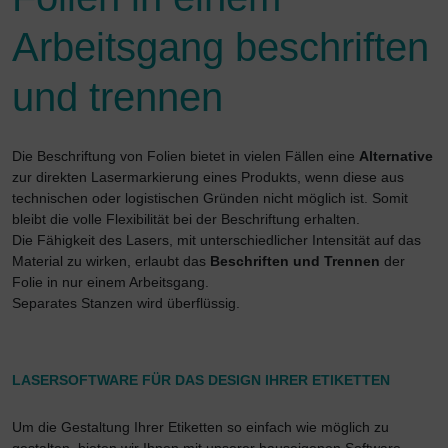
Nutzererlebnis zu verbessern. Hierbei wird das
Nutzerverhalten an Google LLC übermittelt und
Arbeitsgang beschriften
besuchte Seiten, Zeitspanne auf der Seite und
Interaktion verarbeitet, die von Google zu beliebigen
und trennen
eigenen Zwecken, zur Profilbildung und zur
Verknüpfung mit anderen Nutzungsdaten verwendet
werden.
Die Beschriftung von Folien bietet in vielen Fällen eine
Alternative
Indem Sie die mit Google-Diensten verbundene
zur direkten Lasermarkierung eines Produkts, wenn diese aus
Cookie akzeptieren, willigen Sie zugleich gem. Art. 49
technischen oder logistischen Gründen nicht möglich ist. Somit
Abs. 1 S. 1 lit. a DSGVO ein, dass Ihre Daten in den
bleibt die volle Flexibilität bei der Beschriftung erhalten.
USA von Google verarbeitet werden. Die USA werden
Die Fähigkeit des Lasers, mit unterschiedlicher Intensität auf das
vom Europäischen Gerichtshof als ein Land mit einem
Material zu wirken, erlaubt das
Beschriften und Trennen
der
nach EU-Standards unzureichenden
Folie in nur einem Arbeitsgang.
Datenschutzniveau eingeschätzt.
Separates Stanzen wird überflüssig.
Es besteht insbesondere das Risiko, das Ihre Daten
durch US-Behörden zu Kontroll- und
Überwachungszwecken, möglicherweise auch ohne
LASERSOFTWARE FÜR DAS DESIGN IHRER ETIKETTEN
Rechtsbehelfsmöglichkeiten, verarbeitet werden.
Wenn Sie auf "nur essenzielle Cookies akzeptieren"
Um die Gestaltung Ihrer Etiketten so einfach wie möglich zu
klicken, findet die vorgehend beschriebene