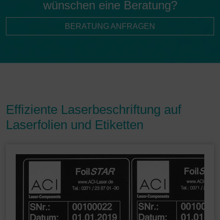
wünschen eine Beratung?
BERATUNG ANFRAGEN
Effiziente Laserbeschriftung auf
Laserfolien und Etiketten