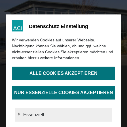
Datenschutz Einstellung
Wir verwenden Cookies auf unserer Webseite.
Nachfolgend können Sie wählen, ob und ggf. welche
nicht-essenziellen Cookies Sie akzeptieren möchten und
erhalten hierzu weitere Informationen.
ALLE COOKIES AKZEPTIEREN
NUR ESSENZIELLE COOKIES AKZEPTIEREN
DAMALS BIS HEUTE
Firmengeschichte
Essenziell
Mit intelligenten, intuitiven Lösungen begeistern wir seit
über zwei Jahrzehnten hinweg unsere Kunden.