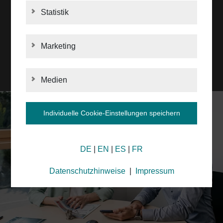
Statistik
STATISTIK
UNSERE GESCHICHTE
Marketing
MARKETING
Medien
MEDIEN
Individuelle Cookie-Einstellungen speichern
Informationen zu Ihren Cookie-Einstellungen und
DE
|
EN
|
ES
|
FR
der Datenübermittlung in die USA bei dem Einsatz
von Google-Diensten
Wir verwenden Cookies auf unserer Webseite. Einige
Datenschutzhinweise
|
Impressum
Cookies sind unbedingt erforderlich, um unsere
Webseite zu betreiben („essenziell“). Alle anderen
Cookies werden nur gesetzt, wenn Sie der
Verwendung zustimmen (z.B. für Google Analytics /