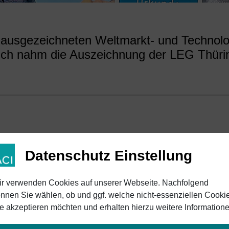
 ausgezeichneten Weltmarkt- und Technolo
ich nahm die Auszeichnung der LEG Thüri
kraft
Datenschutz Einstellung
Ü
r verwenden Cookies auf unserer Webseite. Nachfolgend
chaftlichen Strahlkraft in Thüringen zählt!
nnen Sie wählen, ob und ggf. welche nicht-essenziellen Cooki
n und erfolgreichen Unternehmen sind wir
e akzeptieren möchten und erhalten hierzu weitere Informatione
ringer Technologie- und Weltmarktführer
S