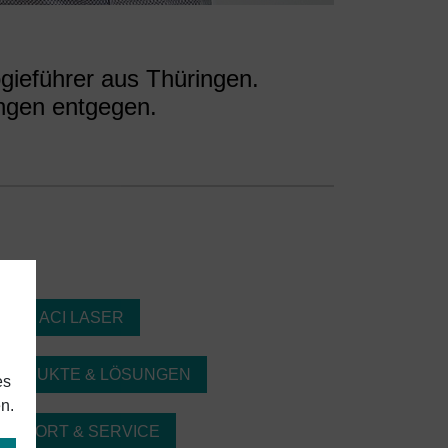
gieführer aus Thüringen.
ngen entgegen.
BER ACI LASER
PRODUKTE & LÖSUNGEN
es
n.
UPPORT & SERVICE