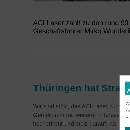
ACI Laser zählt zu den rund 90
Geschäftsführer Mirko Wunderl
Thüringen hat Strahl
Wi
Wir sind stolz, das ACI Laser zur wirts
kö
Gemeinsam mit weiteren interessante
Si
hocherfreut und stolz darauf, als Thü