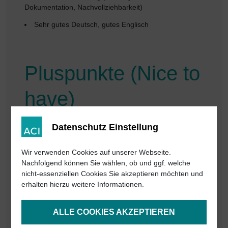
Dokumentation, Nachvollziehbarkeit)
Sehr gutes Deutsch, gutes Englisch
Pluspunkte (Nice to
have)
Datenschutz Einstellung
Hardwarenahe Programmierkenntnisse, z. B.
Programmierung von Microcontrollern (Embedded
C/C++) oder generell Nähe zu
Wir verwenden Cookies auf unserer Webseite.
Gerätetreibern/Protokollen
Nachfolgend können Sie wählen, ob und ggf. welche
nicht-essenziellen Cookies Sie akzeptieren möchten und
Erfahrung mit Gerätekommunikation (z. B. TCP/IP,
erhalten hierzu weitere Informationen.
Serial, proprietäre Protokolle), Timing-/Echtzeitnähe
oder Automatisierung
ALLE COOKIES AKZEPTIEREN
Praxis in Desktop-Applikationen
(UI/Bedienkonzepte) und Softwareproduktpflege im