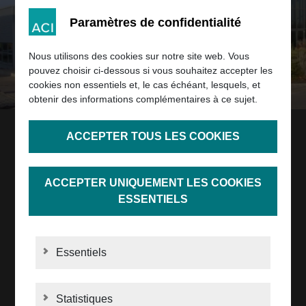
Paramètres de confidentialité
Nous utilisons des cookies sur notre site web. Vous
pouvez choisir ci-dessous si vous souhaitez accepter les
cookies non essentiels et, le cas échéant, lesquels, et
obtenir des informations complémentaires à ce sujet.
ACCEPTER TOUS LES COOKIES
JUSQU’À AUJOURD’HUI
ACCEPTER UNIQUEMENT LES COOKIES
Historique de l’entreprise
ESSENTIELS
Depuis plus de vingt ans, nous inspirons nos clients
avec des solutions intelligentes et intuitives.
Essentiels
NOTRE HISTOIRE
Statistiques