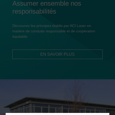
Assumer ensemble nos
responsabilités
Découvrez les principes établis par ACI Laser en
matière de conduite responsable et de coopération
équitable.
EN SAVOIR PLUS