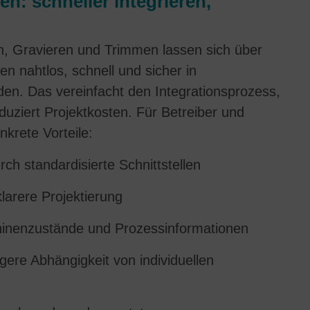
n: schneller integrieren,
und zur Verknüpfung mit anderen Nutzungsdaten verwendet
werden.
, Gravieren und Trimmen lassen sich über
Indem Sie die mit Google-Diensten verbundene Cookie
 nahtlos, schnell und sicher in
akzeptieren, willigen Sie zugleich gem. Art. 49 Abs. 1 S. 1 lit. a
DSGVO ein, dass Ihre Daten in den USA von Google verarbeitet
en. Das vereinfacht den Integrationsprozess,
werden. Die USA werden vom Europäischen Gerichtshof als ein
uziert Projektkosten. Für Betreiber und
Land mit einem nach EU-Standards unzureichenden
krete Vorteile:
Datenschutzniveau eingeschätzt.
ch standardisierte Schnittstellen
Es besteht insbesondere das Risiko, das Ihre Daten durch US-
Behörden zu Kontroll- und Überwachungszwecken,
larere Projektierung
möglicherweise auch ohne Rechtsbehelfsmöglichkeiten,
verarbeitet werden. Wenn Sie auf "nur essenzielle Cookies
inenzustände und Prozessinformationen
akzeptieren" klicken, findet die vorgehend beschriebene
Übermittlung nicht statt.
gere Abhängigkeit von individuellen