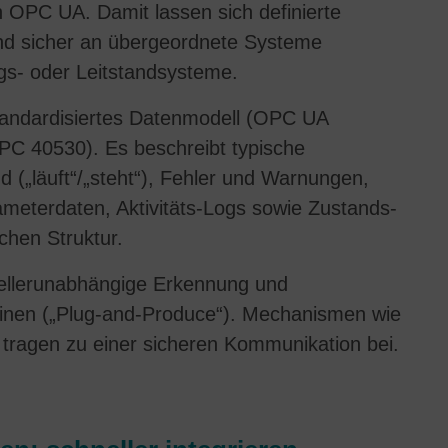
Maps).
n OPC UA. Damit lassen sich definierte
und sicher an übergeordnete Systeme
Sie haben die Wahl, ob Sie „nur essenzielle Cookies
ngs- oder Leitstandsysteme.
akzeptieren“ möchten, „alle Cookies akzeptieren“ wollen oder
über nach nach Auswahl bestimmter Cookies in den Akkordeon-
standardisiertes Datenmodell (OPC UA
Elementen „individuelle Cookie-Einstellungen speichern“
möchten.
PC 40530). Es beschreibt typische
 („läuft“/„steht“), Fehler und Warnungen,
Eine erteilte Einwilligung zu der Verwendung nicht-essenzieller
meterdaten, Aktivitäts-Logs sowie Zustands-
Cookies ist freiwillig. Sie können Ihre Einstellungen auch
nachträglich über die Schaltfläche "Cookie-Einstellungen"
chen Struktur.
ändern, die Sie im Fußbereich der Seite finden. Ergänzende
Hinweise finden Sie in unserer Datenschutzerklärung.
tellerunabhängige Erkennung und
hinen („Plug-and-Produce“). Mechanismen wie
Wir setzen Google Analytics ein, um eine kontinuierliche Analys
e tragen zu einer sicheren Kommunikation bei.
und statistische Auswertung der Webseite zu erhalten, um die
Webseite und das Nutzererlebnis zu verbessern. Hierbei wird
das Nutzerverhalten an Google LLC übermittelt und besuchte
Seiten, Zeitspanne auf der Seite und Interaktion verarbeitet, die
von Google zu beliebigen eigenen Zwecken, zur Profilbildung