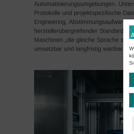
Automatisierungsumgebungen. Untersch
Protokolle und projektspezifische Da
Engineering, Abstimmungsaufwand un
herstellerübergreifender Standard sch
Maschinen „die gleiche Sprache sprec
umsetzbar und langfristig wartbarer.
Wi
kö
Si