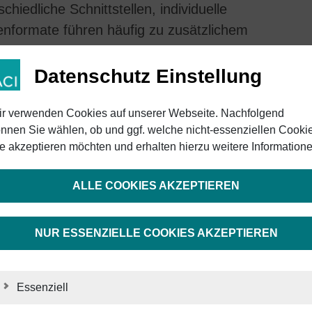
iedliche Schnittstellen, individuelle
tenformate führen häufig zu zusätzlichem
d längeren Inbetriebnahmezeiten. Ein
afft hier einen klaren Vorteil: Wenn
Datenschutz Einstellung
hen“, werden Integrationsprojekte schneller
r verwenden Cookies auf unserer Webseite. Nachfolgend
nnen Sie wählen, ob und ggf. welche nicht-essenziellen Cooki
e akzeptieren möchten und erhalten hierzu weitere Informatione
ALLE COOKIES AKZEPTIEREN
NUR ESSENZIELLE COOKIES AKZEPTIEREN
Essenziell