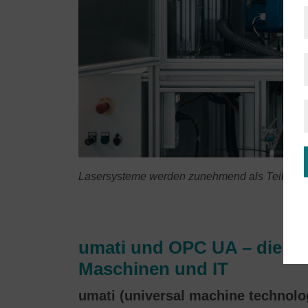
Lasersysteme werden zunehmend als Teil vernet
umati und OPC UA – die g
Maschinen und IT
umati (universal machine technolog