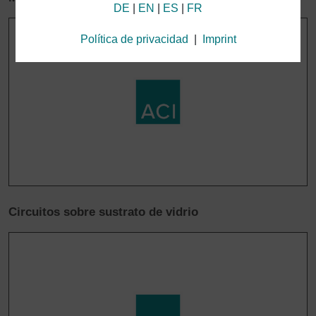
DE
|
EN
|
ES
|
FR
transmisión de datos a Estados Unidos al utilizar
los servicios de Google
Utilizamos cookies en nuestra página web. Algunas
Política de privacidad
|
Imprint
cookies son absolutamente necesarias para el
funcionamiento de nuestra página web
(«esenciales»). El resto de cookies solo se establecen
si acepta su uso (por ejemplo, para Google
Analytics/Maps).
Puede elegir si desea «Aceptar solo las cookies
esenciales», «Aceptar todas las cookies» o «Guardar
los ajustes de cookies individuales» después de
seleccionar determinadas cookies en los elementos
del acordeón.
Circuitos sobre sustrato de vidrio
El consentimiento para el uso de cookies no
esenciales es voluntario. También puede cambiar sus
ajustes más tarde con el botón «Ajustes de cookies»
que puede encontrar en el pie de página. Encontrará
información adicional en nuestra Política de
privacidad.