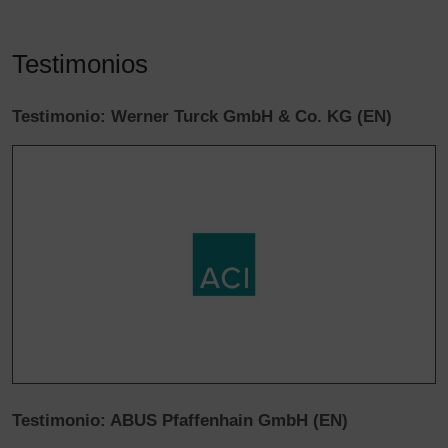
posibilidad de recursos legales. Si hace clic en
«Aceptar solo las cookies esenciales» no se producirá
Testimonios
la transmisión descrita anteriormente.
Testimonio: Werner Turck GmbH & Co. KG (EN)
Testimonio: ABUS Pfaffenhain GmbH (EN)