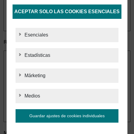
ACEPTAR SOLO LAS COOKIES ESENCIALES
Esenciales
Rodamiento de precisión
Estadísticas
ESTADÍSTICAS
Márketing
MÁRKETING
Medios
MEDIOS
Guardar ajustes de cookies individuales
Información sobre los ajustes de sus cookies y la
Marcado del cobre