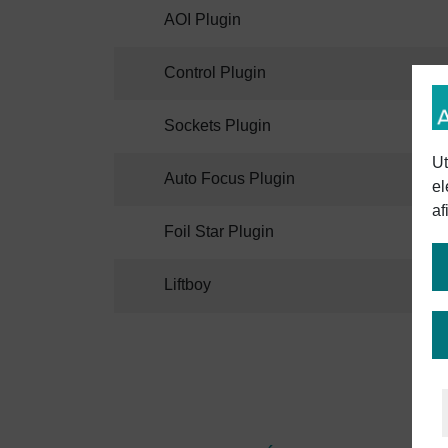
AOI Plugin
Control Plugin
Sockets Plugin
Ut
Auto Focus Plugin
el
af
Foil Star Plugin
Liftboy