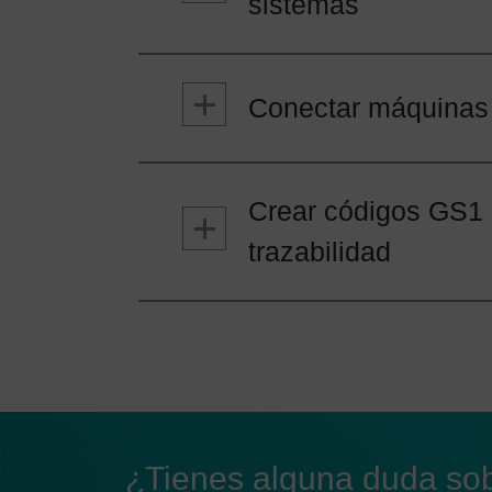
sistemas
complemento Data Imp
Conectar máquinas
OPC-UA
Crear códigos GS1 
trazabilidad
GS1 Builder
¿Tienes alguna duda sob