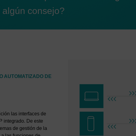
s algún consejo?
Al aceptar las cookies asociadas con los servicios de Google,
también acepta que sus datos sean tratados ​​por Google en
Estados Unidos de conformidad con el artículo 49, párrafo 1,
página 1, letra a delRGPD. Estados Unidos está considerado
por el Tribunal de Justicia de la Unión Europea como un país
con un nivel insuficiente de protección de datos según las
normas de la UE.
En particular, existe el riesgo de que sus datos sean tratados ​​po
las autoridades de Estados Unidos con fines de control y
IO AUTOMATIZADO DE
seguimiento, posiblemente sin la posibilidad de recursos
legales. Si hace clic en «Aceptar solo las cookies esenciales»
no se producirá la transmisión descrita anteriormente.
ción las interfaces de
P integrado. De este
temas de gestión de la
 a las funciones de