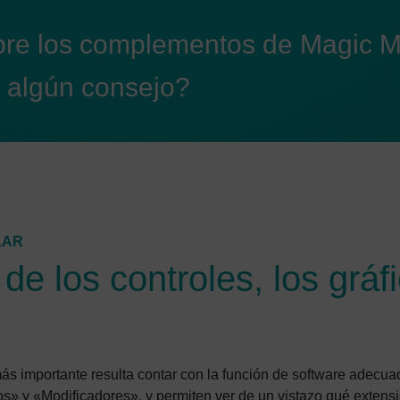
re los complementos de Magic M
s algún consejo?
LAR
de los controles, los gráfi
ás importante resulta contar con la función de software adec
cos» y «Modificadores», y permiten ver de un vistazo qué exten