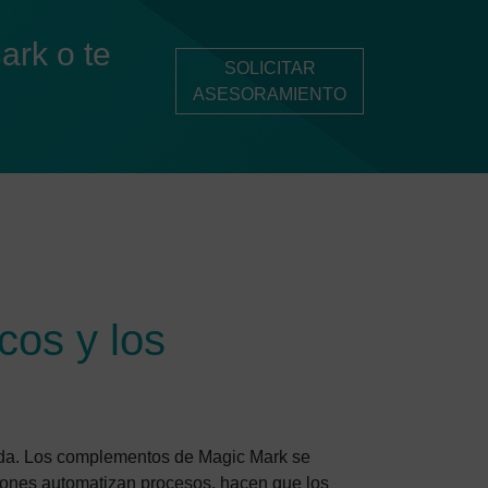
ark o te
SOLICITAR
ASESORAMIENTO
cos y los
uada. Los complementos de Magic Mark se
siones automatizan procesos, hacen que los