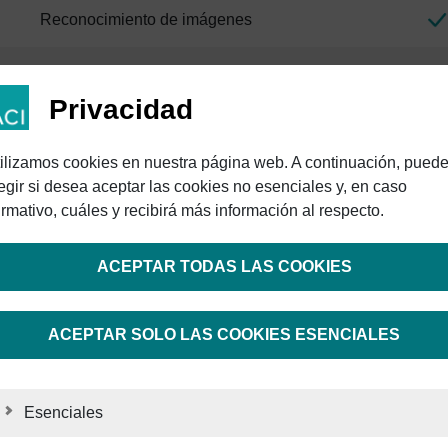
Reconocimiento de imágenes
Control de procesos
Privacidad
Comunicación entre dispositivos
ilizamos cookies en nuestra página web. A continuación, pued
Enfoque automático
egir si desea aceptar las cookies no esenciales y, en caso
irmativo, cuáles y recibirá más información al respecto.
Manejo de láminas
ACEPTAR TODAS LAS COOKIES
Control del eje Z
ACEPTAR SOLO LAS COOKIES ESENCIALES
* Los rellenos de la herramienta «Co
Esenciales