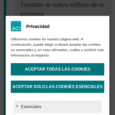
Traslado al nuevo edificio de la
empresa
En verano de 2016, nos trasladamos a nuestra
Privacidad
nueva sede empresarial en el polígono industrial de
la U.N.O., en la calle Steinbrüchenstraße 14 de
Utilizamos cookies en nuestra página web. A
Nohra. El moderno edificio de la empresa ofrece
continuación, puede elegir si desea aceptar las cookies
unas condiciones óptimas para el crecimiento
no esenciales y, en caso afirmativo, cuáles y recibirá más
saludable y continuo de ACI Laser GmbH.
información al respecto.
ACEPTAR TODAS LAS COOKIES
ACEPTAR SOLO LAS COOKIES ESENCIALES
Esenciales