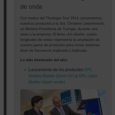
propios fines, para crear perfiles y para vincular a
de onda
otros datos de uso.
Al aceptar las cookies asociadas con los servicios de
Con motivo del Thuringia Tour 2014, presentamos
Google, también acepta que sus datos sean tratados ​​
nuestros productos a la Sra. Christine Lieberknecht,
por Google en Estados Unidos de conformidad con el
ex Ministra Presidenta de Turingia, durante una
artículo 49, párrafo 1, página 1, letra a delRGPD.
visita a la empresa. El lema «Un diseño, cuatro
Estados Unidos está considerado por el Tribunal de
longitudes de onda» representa la ampliación de
Justicia de la Unión Europea como un país con un
nuestra gama de productos para incluir sistemas
nivel insuficiente de protección de datos según las
láser de frecuencia duplicada y triplicada.
normas de la UE.
Lo más destacado del año:
En particular, existe el riesgo de que sus datos sean
Lanzamiento de los productos
DPL
tratados ​​por las autoridades de Estados Unidos con
fines de control y seguimiento, posiblemente sin la
Nobilis Marker (láser UV)
y
DPL Lexis
posibilidad de recursos legales. Si hace clic en
Marker (láser verde)
«Aceptar solo las cookies esenciales» no se producirá
la transmisión descrita anteriormente.