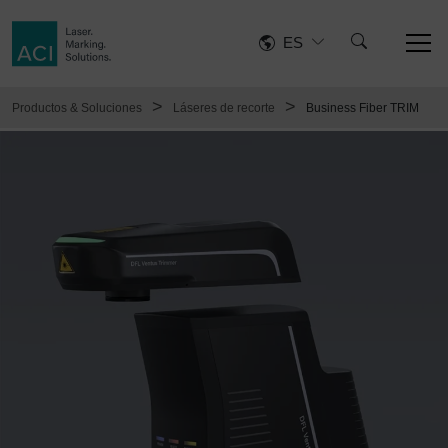
ES
>
>
Productos & Soluciones
Láseres de recorte
Business Fiber TRIM