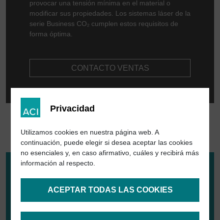
provocar una tensión mínima en el material o
modificar sus propiedades. Los sistemas láser de la
Más información sobre Magic
serie Business CO₂ cumplen estos requisitos de
Mark
forma óptima.
CONTACTO VENTAS
Privacidad
Utilizamos cookies en nuestra página web. A
continuación, puede elegir si desea aceptar las cookies
no esenciales y, en caso afirmativo, cuáles y recibirá más
información al respecto.
ACEPTAR TODAS LAS COOKIES