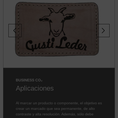
Sicherheit nach PLe
Grabar plástico
Eliminación de
láminas
Cubierta de color
de lámina
Vidrio
Cerámica
BUSINESS CO₂
Aplicaciones
Madera, papel,
cuero
Al marcar un producto o componente, el objetivo es
crear un marcado que sea permanente, de alto
contraste y alta resolución. Además, sólo debe