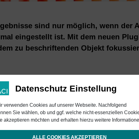
gebnisse sind nur möglich, wenn der 
mal eingestellt ist. Mit dem neuen Plu
dem zu beschriftenden Objekt fokussier
Datenschutz Einstellung
bnisse und hohe
r verwenden Cookies auf unserer Webseite. Nachfolgend
nnen Sie wählen, ob und ggf. welche nicht-essenziellen Cooki
rd der Laserstrahl automatisch auf dem zu
e akzeptieren möchten und erhalten hierzu weitere Informatione
chselnde Bauteile aus unterschiedlichen
ALLE COOKIES AKZEPTIEREN
ilehöhen oder stark variierenden