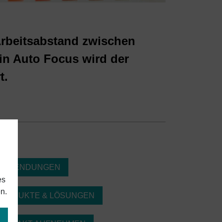
Arbeitsabstand zwischen
gin Auto Focus wird der
t.
ANWENDUNGEN
es
n.
PRODUKTE & LÖSUNGEN