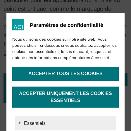
point est critique, comme le marquage de
revenu ou le
marquage noir
. Le nouveau
Paramètres de confidentialité
plugin Auto Focus est disponible pour les lasers
à fibre de la série
Economy Fiber
et
Business
Nous utilisons des cookies sur notre site web. Vous
Fiber
en design standard et complète ainsi la
pouvez choisir ci-dessous si vous souhaitez accepter les
cookies non essentiels et, le cas échéant, lesquels, et
gamme de prestations de Magic Mark.
obtenir des informations complémentaires à ce sujet.
ACCEPTER TOUS LES COOKIES
ACCEPTER UNIQUEMENT LES COOKIES
ESSENTIELS
Essentiels