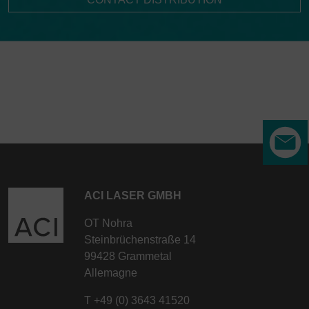
uniquement les cookies essentiels », ce transfert
n'aura pas lieu.
ACI LASER GMBH
OT Nohra
Steinbrüchenstraße 14
99428 Grammetal
Allemagne
T
+49 (0) 3643 41520