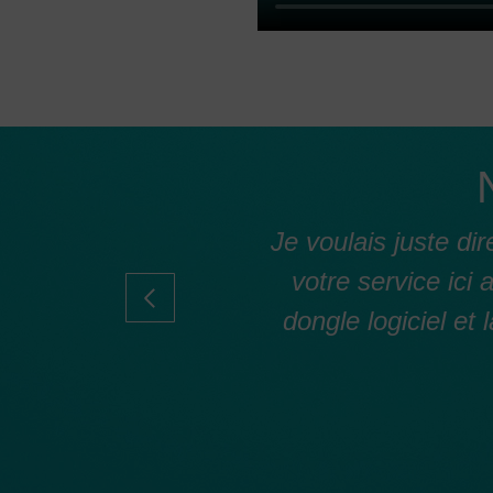
inaux la solution
Je voulais juste d
té du logiciel est
votre service ici
re !
dongle logiciel et