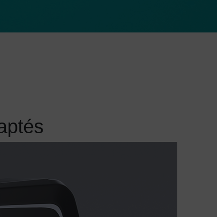
ses propres fins, de les agréger en un profil utilisateur et de les
croiser avec d'autres données d'utilisation.
En acceptant le cookie lié aux services Google, vous consentez
également, conformément à l'article 49, paragraphe 1, phrase 1,
point a) du RGPD, à ce que vos données soient traitées par
Google aux États-Unis. Les États-Unis sont considérés par la
Cour européenne de justice comme un pays dont le niveau de
protection des données est insuffisant au regard des normes
européennes.
aptés
Vos données sont notamment susceptibles d'être traitées par les
autorités américaines à des fins de contrôle et de surveillance,
potentiellement sans possibilité de recours. Si vous cliquez sur
« Accepter uniquement les cookies essentiels », ce transfert
n'aura pas lieu.