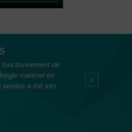
s
n fonctionnement de
Un grand merci à
dongle matériel en
et à tout
 service a été très
r