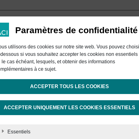
 table (Tabletop)
marquage de pièces de différentes hauteurs
on
 de deux capteurs d'occupation
Paramètres de confidentialité
s pour commander la rotation de la table
onctionnement manuel et automatique
M
) pour le marquage laser assisté par caméra
us utilisons des cookies sur notre site web. Vous pouvez choisi
s et d'ID (Code Reader, Tool Reader)
d'un système d'aspiration externe
-dessous si vous souhaitez accepter les cookies non essentiels
spositif à prismes, dispositif interchangeable
par bouton tactile
, le cas échéant, lesquels, et obtenir des informations
de commande et tuyau d'aspiration externe
 avec fenêtre de protection laser pour une surveillance optima
mplémentaires à ce sujet.
striel
n place
égré
s laser à fibre de différentes classes de puissance
ACCEPTER TOUS LES COOKIES
ACCEPTER UNIQUEMENT LES COOKIES ESSENTIELS
Essentiels