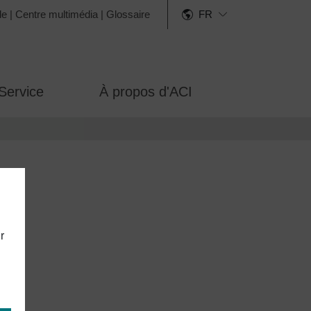
de
|
Centre multimédia
|
Glossaire
FR
Service
À propos d'ACI
r