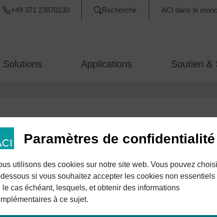
+49 371 23870130
Recherche
ACI dans le mon
 Solutions
Applications
Soutien & 
Paramètres de confidentialité
us utilisons des cookies sur notre site web. Vous pouvez choisi
-dessous si vous souhaitez accepter les cookies non essentiels
, le cas échéant, lesquels, et obtenir des informations
ement du processus par un(e) conseiller(ère) d’entreprise
mplémentaires à ce sujet.