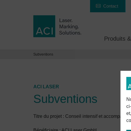
Contact
Produits &
Subventions
ACI LASER
Subventions
No
ci
et
Titre du projet : Conseil intensif et accompagn
co
Bénéficiaire : ACI Laser GmbH