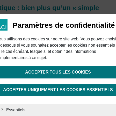
ique : bien plus qu’un « simple
Paramètres de confidentialité
ue, le marquage laser ne se résume souvent
laser
sur le plastique doit être lisible de
us utilisons des cookies sur notre site web. Vous pouvez choisi
e stable tout au long du processus et pouvoir
-dessous si vous souhaitez accepter les cookies non essentiels
n. Concrètement, cela signifie que les
, le cas échéant, lesquels, et obtenir des informations
on des composants, la durée du cycle et le
mplémentaires à ce sujet.
ité doivent tous fonctionner en synergie, de
 ralentir le processus.
ACCEPTER TOUS LES COOKIES
 automatisés en particulier, ce qui importe,
ACCEPTER UNIQUEMENT LES COOKIES ESSENTIELS
 qu’une plage de paramètres stable, capable
me en présence de variations, de changements
fférentes.
Essentiels