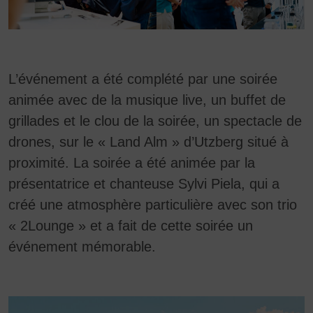
permet à Google de les utiliser à ses propres fins, de
les agréger en un profil utilisateur et de les croiser
avec d'autres données d'utilisation.
En acceptant le cookie lié aux services Google, vous
consentez également, conformément à l'article 49,
L’événement a été complété par une soirée
paragraphe 1, phrase 1, point a) du RGPD, à ce que
animée avec de la musique live, un buffet de
vos données soient traitées par Google aux États-
Unis. Les États-Unis sont considérés par la Cour
grillades et le clou de la soirée, un spectacle de
européenne de justice comme un pays dont le niveau
drones, sur le « Land Alm » d’Utzberg situé à
de protection des données est insuffisant au regard
des normes européennes.
proximité. La soirée a été animée par la
présentatrice et chanteuse Sylvi Piela, qui a
Vos données sont notamment susceptibles d'être
traitées par les autorités américaines à des fins de
créé une atmosphère particulière avec son trio
contrôle et de surveillance, potentiellement sans
« 2Lounge » et a fait de cette soirée un
possibilité de recours. Si vous cliquez sur « Accepter
événement mémorable.
uniquement les cookies essentiels », ce transfert
n'aura pas lieu.