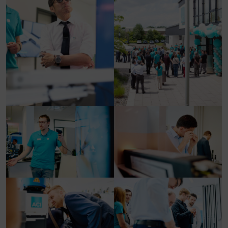
à Google Analytics/Maps).
Vous pouvez choisir d'« accepter uniquement les
cookies essentiels », d'« accepter tous les cookies »
ou de « personnaliser la gestion des cookies » après
avoir sélectionné certains cookies dans la liste
affichée.
La décision de consentir à l'utilisation de cookies non
essentiels vous appartient. Vous pouvez également
modifier vos préférences ultérieurement en cliquant
sur le bouton « Gestion des cookies » présent en bas
de page. Vous trouverez des indications
complémentaires dans notre avis de confidentialité.
Nous utilisons Google Analytics pour effectuer une
analyse continue et une évaluation statistique du site
web afin d'optimiser ce dernier et d'améliorer
l'expérience utilisateur. Dans ce cadre, le
comportement de l'utilisateur est transmis à Google
LLC ; les pages visitées, le temps passé sur une page
et les interactions effectuées sont traités, ce qui