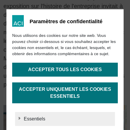
exposition sur l’histoire de l’entreprise invitait à
découvrir les grandes étapes de ses 25 ans
Paramètres de confidentialité
d’existence. Le cadre informel de la
manifestation et les échanges personnels avec
Nous utilisons des cookies sur notre site web. Vous
les invités d’Allemagne et les partenaires
pouvez choisir ci-dessous si vous souhaitez accepter les
cookies non essentiels et, le cas échéant, lesquels, et
commerciaux importants des États-Unis, du
obtenir des informations complémentaires à ce sujet.
Mexique, de Taïwan, du Japon, de la Suisse,
d’Israël et de la République tchèque ont laissé
ACCEPTER TOUS LES COOKIES
une impression durablement positive à tous les
participants.
ACCEPTER UNIQUEMENT LES COOKIES
ESSENTIELS
Essentiels