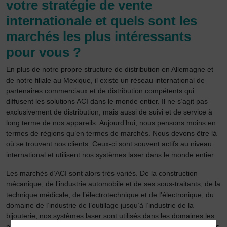
votre stratégie de vente
internationale et quels sont les
marchés les plus intéressants
pour vous ?
En plus de notre propre structure de distribution en Allemagne et
de notre filiale au Mexique, il existe un réseau international de
partenaires commerciaux et de distribution compétents qui
diffusent les solutions ACI dans le monde entier. Il ne s’agit pas
exclusivement de distribution, mais aussi de suivi et de service à
long terme de nos appareils. Aujourd’hui, nous pensons moins en
termes de régions qu’en termes de marchés. Nous devons être là
où se trouvent nos clients. Ceux-ci sont souvent actifs au niveau
international et utilisent nos systèmes laser dans le monde entier.
Les marchés d’ACI sont alors très variés. De la construction
mécanique, de l’industrie automobile et de ses sous-traitants, de la
technique médicale, de l’électrotechnique et de l’électronique, du
domaine de l’industrie de l’outillage jusqu’à l’industrie de la
bijouterie, nos systèmes laser sont utilisés dans les domaines les
plus divers. Les fluctuations conjoncturelles dans certains secteurs