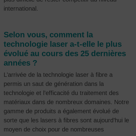
avec d'autres données d'utilisation.
international.
En acceptant le cookie lié aux services Google, vous
consentez également, conformément à l'article 49,
paragraphe 1, phrase 1, point a) du RGPD, à ce que
vos données soient traitées par Google aux États-
Selon vous, comment la
Unis. Les États-Unis sont considérés par la Cour
technologie laser a-t-elle le plus
européenne de justice comme un pays dont le niveau
de protection des données est insuffisant au regard
évolué au cours des 25 dernières
des normes européennes.
années ?
Vos données sont notamment susceptibles d'être
traitées par les autorités américaines à des fins de
L’arrivée de la technologie laser à fibre a
contrôle et de surveillance, potentiellement sans
permis un saut de génération dans la
possibilité de recours. Si vous cliquez sur « Accepter
technologie et l’efficacité du traitement des
uniquement les cookies essentiels », ce transfert
n'aura pas lieu.
matériaux dans de nombreux domaines. Notre
gamme de produits a également évolué de
sorte que les lasers à fibres sont aujourd’hui le
moyen de choix pour de nombreuses