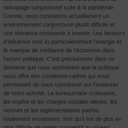
cookies essentiels », d'« accepter tous les cookies »
rattrapage conjoncturel suite à la pandémie
ou de « personnaliser la gestion des cookies » après
Corona, nous constatons actuellement un
avoir sélectionné certains cookies dans la liste
affichée.
environnement conjoncturel plutôt difficile et
une réticence croissante à investir. Les facteurs
La décision de consentir à l'utilisation de cookies non
essentiels vous appartient. Vous pouvez également
d’influence sont ici particulièrement l’énergie et
modifier vos préférences ultérieurement en cliquant
le manque de confiance de l’économie dans
sur le bouton « Gestion des cookies » présent en bas
de page. Vous trouverez des indications
l’action politique. C’est précisément dans ce
complémentaires dans notre avis de confidentialité.
domaine que nous souhaitons que la politique
Nous utilisons Google Analytics pour effectuer une
nous offre des conditions-cadres qui nous
analyse continue et une évaluation statistique du site
permettent de nous concentrer sur l’essentiel
web afin d'optimiser ce dernier et d'améliorer
l'expérience utilisateur. Dans ce cadre, le
de notre activité. La bureaucratie croissante,
comportement de l'utilisateur est transmis à Google
les impôts et les charges sociales élevés, les
LLC ; les pages visitées, le temps passé sur une page
normes et les réglementations parfois
et les interactions effectuées sont traités, ce qui
permet à Google de les utiliser à ses propres fins, de
totalement excessives, font qu’il est de plus en
les agréger en un profil utilisateur et de les croiser
plus difficile de rester compétitif au niveau